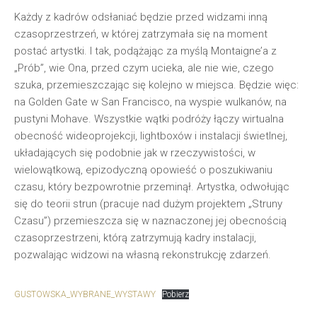
Każdy z kadrów odsłaniać będzie przed widzami inną
czasoprzestrzeń, w której zatrzymała się na moment
postać artystki. I tak, podążając za myślą Montaigne’a z
„Prób”, wie Ona, przed czym ucieka, ale nie wie, czego
szuka, przemieszczając się kolejno w miejsca. Będzie więc:
na Golden Gate w San Francisco, na wyspie wulkanów, na
pustyni Mohave. Wszystkie wątki podróży łączy wirtualna
obecność wideoprojekcji, lightboxów i instalacji świetlnej,
układających się podobnie jak w rzeczywistości, w
wielowątkową, epizodyczną opowieść o poszukiwaniu
czasu, który bezpowrotnie przeminął. Artystka, odwołując
się do teorii strun (pracuje nad dużym projektem „Struny
Czasu”) przemieszcza się w naznaczonej jej obecnością
czasoprzestrzeni, którą zatrzymują kadry instalacji,
pozwalając widzowi na własną rekonstrukcję zdarzeń.
GUSTOWSKA_WYBRANE_WYSTAWY
Pobierz