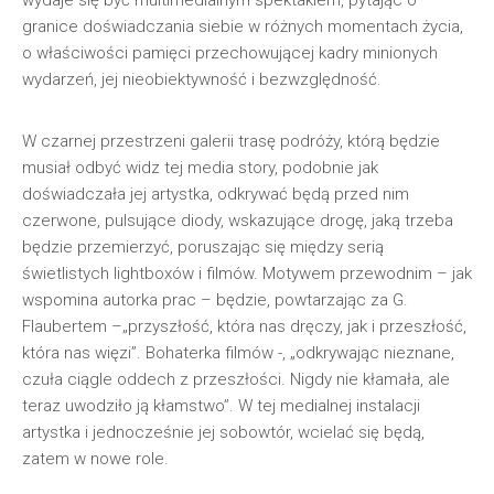
wydaje się być multimedialnym spektaklem, pytając o
granice doświadczania siebie w różnych momentach życia,
o właściwości pamięci przechowującej kadry minionych
wydarzeń, jej nieobiektywność i bezwzględność.
W czarnej przestrzeni galerii trasę podróży, którą będzie
musiał odbyć widz tej media story, podobnie jak
doświadczała jej artystka, odkrywać będą przed nim
czerwone, pulsujące diody, wskazujące drogę, jaką trzeba
będzie przemierzyć, poruszając się między serią
świetlistych lightboxów i filmów. Motywem przewodnim – jak
wspomina autorka prac – będzie, powtarzając za G.
Flaubertem –„przyszłość, która nas dręczy, jak i przeszłość,
która nas więzi”. Bohaterka filmów -, „odkrywając nieznane,
czuła ciągle oddech z przeszłości. Nigdy nie kłamała, ale
teraz uwodziło ją kłamstwo”. W tej medialnej instalacji
artystka i jednocześnie jej sobowtór, wcielać się będą,
zatem w nowe role.