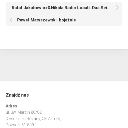
Rafał Jakubowicz&Nikola Radic Lucati. Das Seine Forschungsprojekt
Paweł Matyszewski. bojaźnie
Znajdź nas
Adres
ul. Św. Marcin 80/82,
Dziedziniec Różany, CK Zamek,
Poznań, 61-809