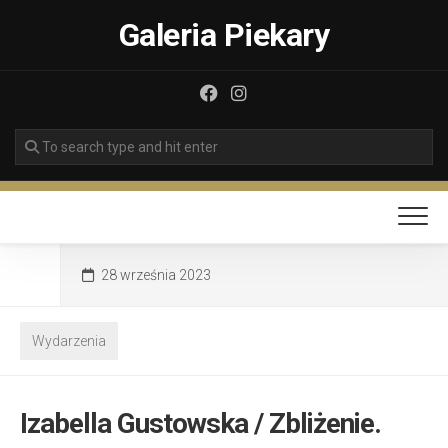
Skip
Galeria Piekary
to
content
28 września 2023
Wydarzenia
Izabella Gustowska / Zbliżenie.