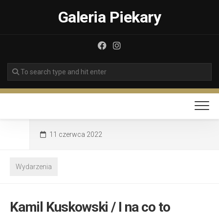
Skip
Galeria Piekary
to
content
11 czerwca 2022
Wydarzenia
Kamil Kuskowski / I na co to