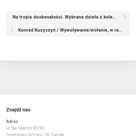
Na tropie doskonałości. Wybrane dzieła z kolekcji Wojciecha Fibaka
Konrad Kuzyszyn / Wywoływanie/wołanie, w ramach Fotofestiwalu 2022, Galeria Olimpus, Łódź / wystawa indywidualna
Znajdź nas
Adres
ul. Św. Marcin 80/82,
Dziedziniec Różany, CK Zamek,