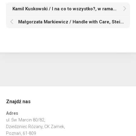
Kamil Kuskowski / I na co to wszystko?, w ramach Hunting for Painting/I hear you!, Ogrody Śródmieście, Szczecin / wystawa zbiorowa
Małgorzata Markiewicz / Handle with Care, Steiermärkische Landesbibliothek, Graz / wystawa zbiorowa
Znajdź nas
Adres
ul. Św. Marcin 80/82,
Dziedziniec Różany, CK Zamek,
Poznań, 61-809