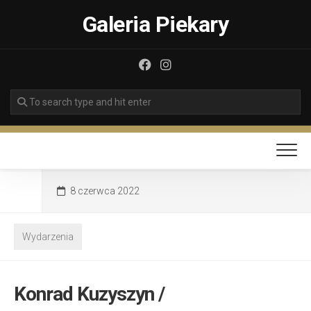
Skip
Galeria Piekary
to
content
8 czerwca 2022
Wydarzenia
Konrad Kuzyszyn /