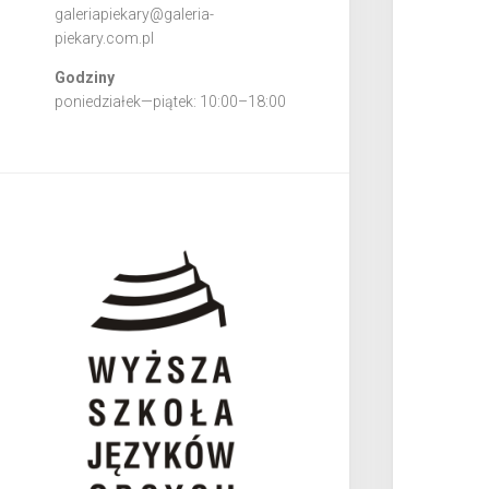
galeriapiekary@galeria-
piekary.com.pl
Godziny
poniedziałek—piątek: 10:00–18:00