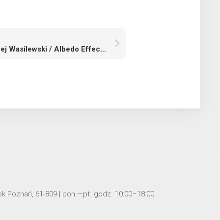
Andrzej Wasilewski / Albedo Effect / wystawa indywidualna
mek Poznań, 61-809 | pon.—pt. godz. 10:00–18:00