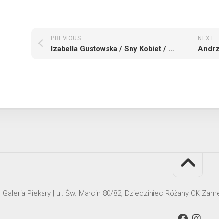
PREVIOUS
NEXT
Izabella Gustowska / Sny Kobiet / wystawa zbiorowa
Galeria Piekary | ul. Św. Marcin 80/82, Dziedziniec Różany CK Za