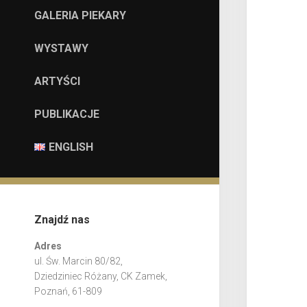
GALERIA PIEKARY
WYSTAWY
ARTYŚCI
PUBLIKACJE
ENGLISH
Znajdź nas
Adres
ul. Św. Marcin 80/82,
Dziedziniec Różany, CK Zamek,
Poznań, 61-809