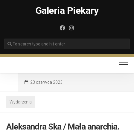
Skip
Galeria Piekary
to
content
23 czerwca 2023
Wydarzenia
Aleksandra Ska / Mała anarchia.