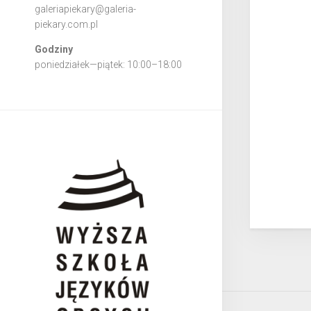
galeriapiekary@galeria-
piekary.com.pl
Godziny
poniedziałek—piątek: 10:00–18:00