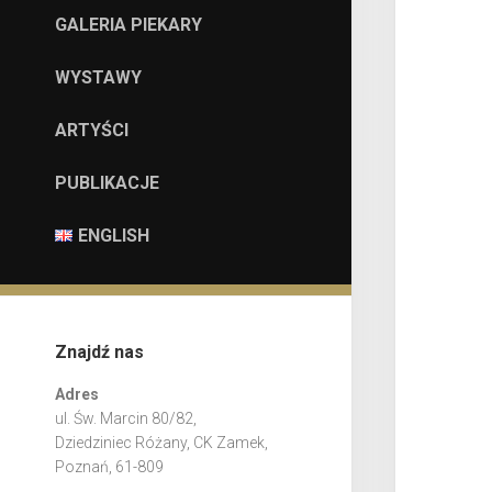
GALERIA PIEKARY
WYSTAWY
ARTYŚCI
PUBLIKACJE
ENGLISH
Znajdź nas
Adres
ul. Św. Marcin 80/82,
Dziedziniec Różany, CK Zamek,
Poznań, 61-809