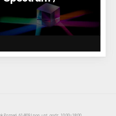
mek Poznań, 61-809 | pon.—pt. godz. 10:00–18:00