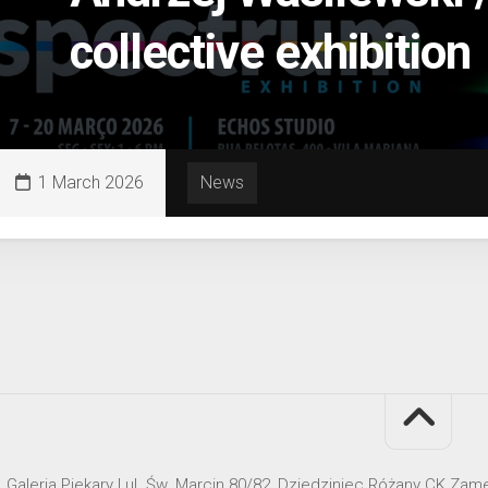
collective exhibition
1 March 2026
News
Galeria Piekary | ul. Św. Marcin 80/82, Dziedziniec Różany CK Za