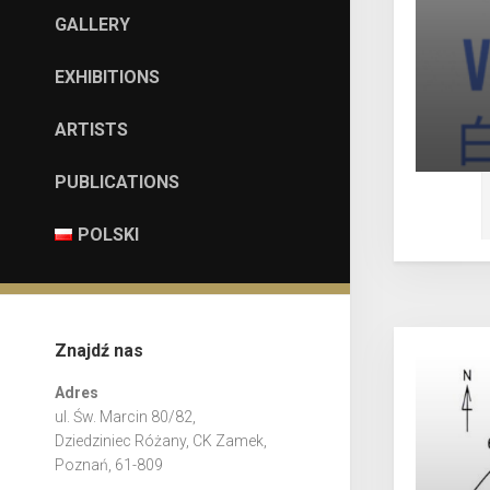
GALLERY
EXHIBITIONS
ARTISTS
PUBLICATIONS
POLSKI
Znajdź nas
Adres
ul. Św. Marcin 80/82,
Dziedziniec Różany, CK Zamek,
Poznań, 61-809