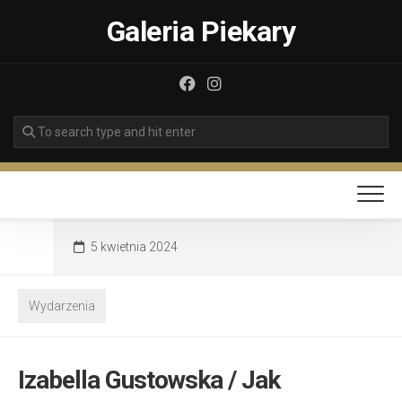
Skip
Galeria Piekary
to
content
5 kwietnia 2024
Wydarzenia
Izabella Gustowska / Jak