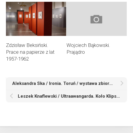
Zdzisław Beksiński.
Wojciech Bąkowski.
Prace na papierze z lat
Prajądro
1957-1962
Aleksandra Ska / Ironia. Toruń / wystawa zbiorowa
Leszek Knaflewski / Ultraawangarda. Koło Klipsa i poznański underground lat 80. XX wieku. Poznań / wystawa zbiorowa