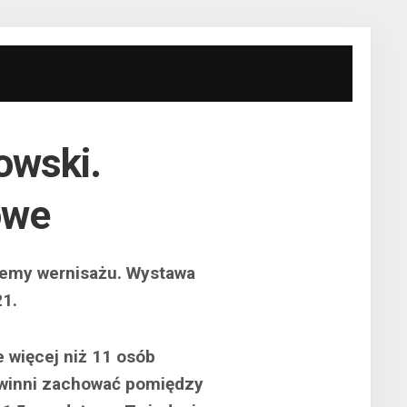
owski.
owe
jemy wernisażu. Wystawa
21.
 więcej niż 11 osób
owinni zachować pomiędzy