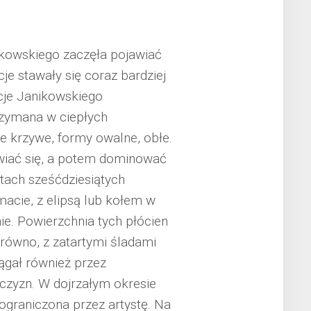
ikowskiego zaczęła pojawiać
je stawały się coraz bardziej
cje Janikowskiego
rzymana w ciepłych
e krzywe, formy owalne, obłe.
awiać się, a potem dominować
atach sześćdziesiątych
acie, z elipsą lub kołem w
e. Powierzchnia tych płócien
 równo, z zatartymi śladami
ągał również przez
zczyzn. W dojrzałym okresie
ograniczona przez artystę. Na