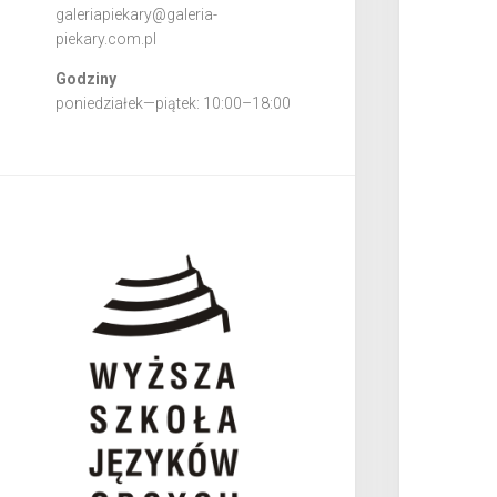
galeriapiekary@galeria-
piekary.com.pl
Godziny
poniedziałek—piątek: 10:00–18:00