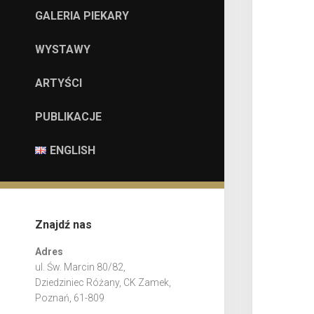
GALERIA PIEKARY
WYSTAWY
ARTYŚCI
PUBLIKACJE
ENGLISH
Znajdź nas
Adres
ul. Św. Marcin 80/82,
Dziedziniec Różany, CK Zamek,
Poznań, 61-809