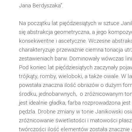
Jana Berdyszaka”.
Na początku lat pięćdziesiątych w sztuce Jan
się abstrakcja geometryczna, a jego kompozyc
konsekwentne i ascetyczne. Wczesne abstrak
charakteryzuje przeważnie ciemna tonacja ut
zestawieniach barw. Dominowały wówczas lini
Pod koniec lat pięćdziesiątych zaczynały poj
trójkąty, romby, wieloboki, a także owale. W l
powstała znaczna ilość obrazów o dużym form
środku, jednobarwnych, o zróżnicowanym toni
jest idealnie gładka, farba rozprowadzona jest
pędzla. Drobne zmiany w tonie Janikowski osi
zróżnicowanie świetlistości i matowości płas
twórczości ilość elementów została znacznie 