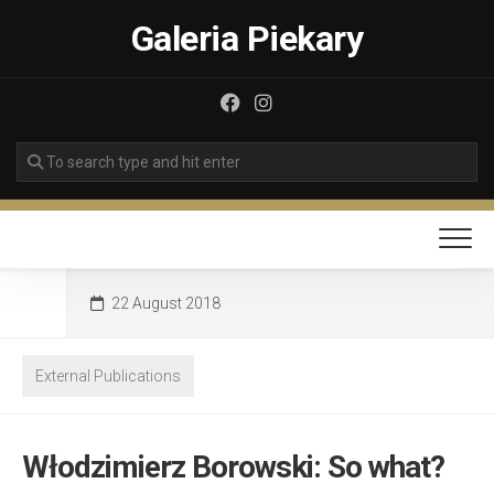
Skip
Galeria Piekary
to
content
22 August 2018
External Publications
Włodzimierz Borowski: So what?