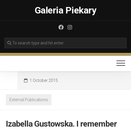
Skip
Galeria Piekary
to
content
1 October 2015
External Publications
Izabella Gustowska. I remember