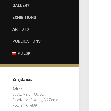
GALLERY
EXHIBITIONS
ARTISTS
PUBLICATIONS
POLSKI
Znajdź nas
Adres
ul. Św. Marcin 80/82,
Dziedziniec Różany, CK Zamek,
Poznań, 61-809