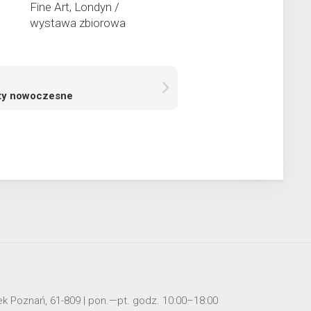
Fine Art, Londyn /
wystawa zbiorowa
ty nowoczesne
mek Poznań, 61-809 | pon.—pt. godz. 10:00–18:00