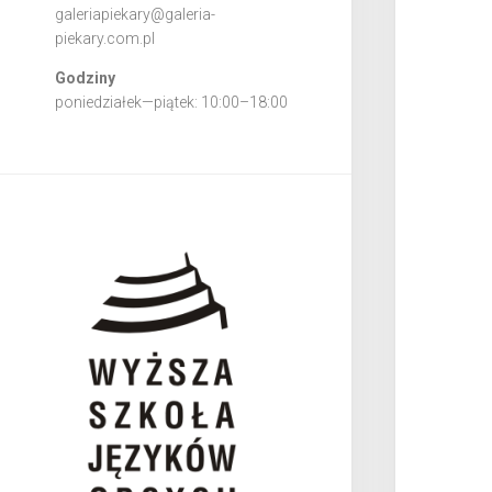
galeriapiekary@galeria-
piekary.com.pl
Godziny
poniedziałek—piątek: 10:00–18:00