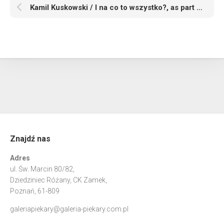
Kamil Kuskowski / I na co to wszystko?, as part of Hunting for Painting/I hear you!, Ogrody Śródmieście, Szczecin / group exhibition
Znajdź nas
Adres
ul. Św. Marcin 80/82,
Dziedziniec Różany, CK Zamek,
Poznań, 61-809
galeriapiekary@galeria-piekary.com.pl