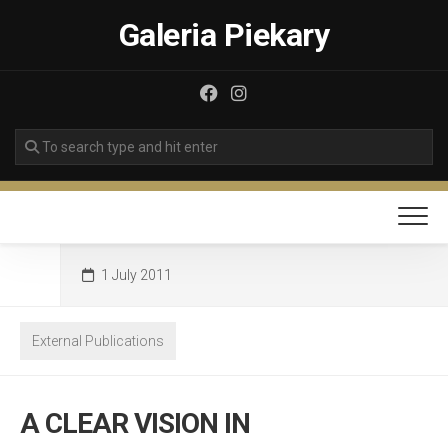
Skip
Galeria Piekary
to
content
1 July 2011
External Publications
A CLEAR VISION IN