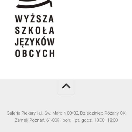
Galeria Piekary | ul. Św. Marcin 80/82, Dziedziniec Różany CK
Zamek Poznań, 61-809 | pon.—pt. godz. 10:00–18:00