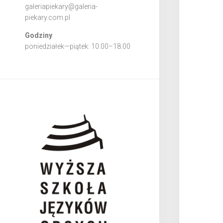
galeriapiekary@galeria-
piekary.com.pl
Godziny
poniedziałek—piątek: 10:00–18:00