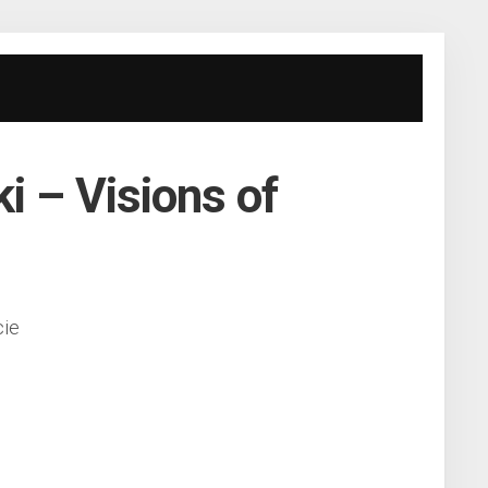
i – Visions of
ie