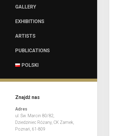
GALLERY
EXHIBITIONS
ARTISTS
PUBLICATIONS
POLSKI
Znajdź nas
Adres
ul. Św. Marcin 80/82,
Dziedziniec Różany, CK Zamek,
Poznań, 61-809