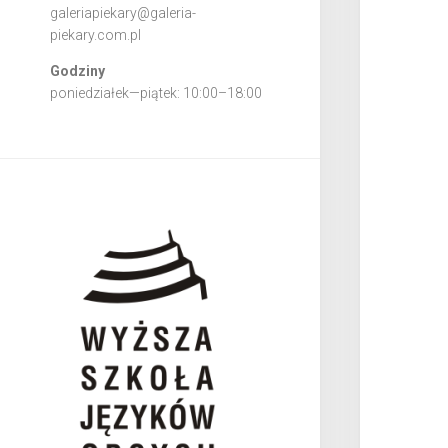
galeriapiekary@galeria-
piekary.com.pl
Godziny
poniedziałek—piątek: 10:00–18:00