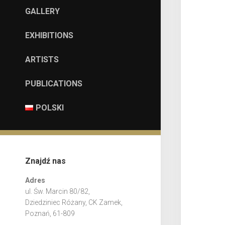
GALLERY
EXHIBITIONS
ARTISTS
PUBLICATIONS
POLSKI
Znajdź nas
Adres
ul. Św. Marcin 80/82,
Dziedziniec Różany, CK Zamek,
Poznań, 61-809