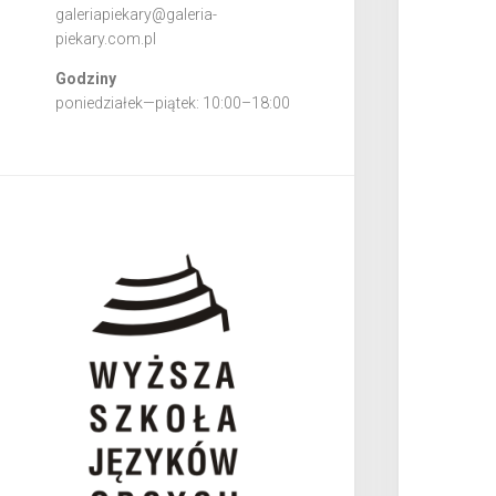
galeriapiekary@galeria-
piekary.com.pl
Godziny
poniedziałek—piątek: 10:00–18:00