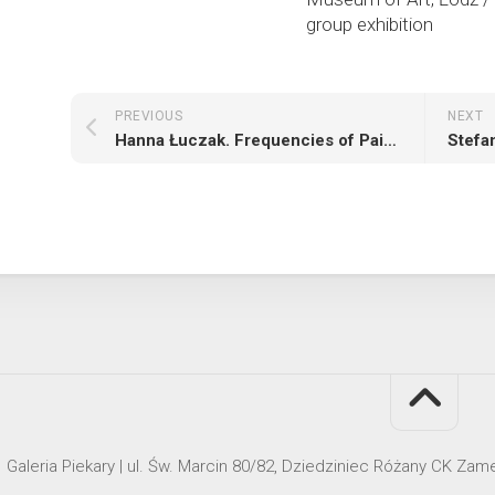
group exhibition
PREVIOUS
NEXT
Hanna Łuczak. Frequencies of Paintings: Works from the Series “Time, History, Space”
Galeria Piekary | ul. Św. Marcin 80/82, Dziedziniec Różany CK Za