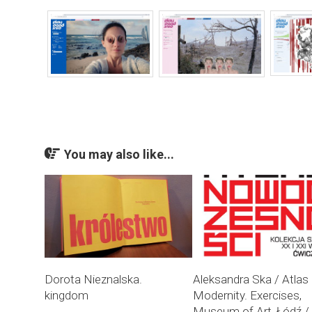
You may also like...
Dorota Nieznalska.
Aleksandra Ska / Atlas
kingdom
Modernity. Exercises,
Museum of Art, Łódź /