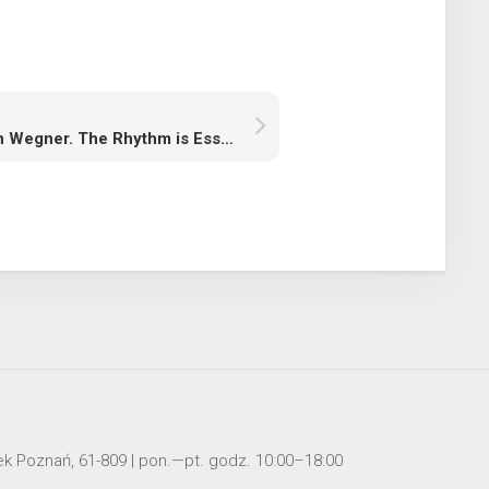
Stefan Wegner. The Rhythm is Essential
mek Poznań, 61-809 | pon.—pt. godz. 10:00–18:00