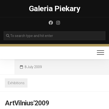
Skip
Galeria Piekary
to
content
8 July 2009
Exhibitions
ArtVilnius’2009