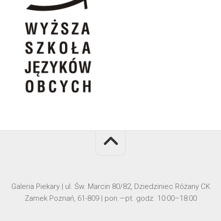
Galeria Piekary | ul. Św. Marcin 80/82, Dziedziniec Różany CK
Zamek Poznań, 61-809 | pon.—pt. godz. 10:00–18:00