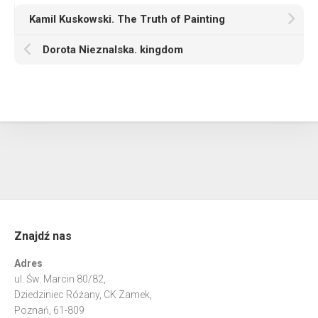
Kamil Kuskowski. The Truth of Painting
Dorota Nieznalska. kingdom
Znajdź nas
Adres
ul. Św. Marcin 80/82,
Dziedziniec Różany, CK Zamek,
Poznań, 61-809