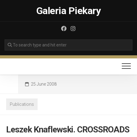
Skip
Galeria Piekary
to
content
25 June 2008
Publications
Leszek Knaflewski. CROSSROADS