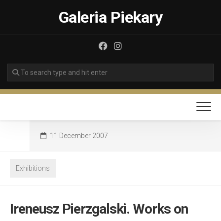
Skip
Galeria Piekary
to
content
11 December 2007
Exhibitions
Ireneusz Pierzgalski. Works on