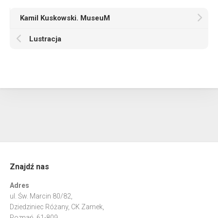
Kamil Kuskowski. MuseuM
Lustracja
Znajdź nas
Adres
ul. Św. Marcin 80/82,
Dziedziniec Różany, CK Zamek,
Poznań, 61-809