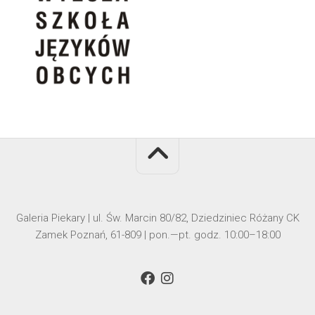
Galeria Piekary | ul. Św. Marcin 80/82, Dziedziniec Różany CK
Zamek Poznań, 61-809 | pon.—pt. godz. 10:00–18:00