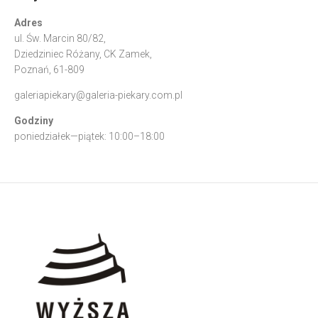
Adres
ul. Św. Marcin 80/82,
Dziedziniec Różany, CK Zamek,
Poznań, 61-809
galeriapiekary@galeria-piekary.com.pl
Godziny
poniedziałek—piątek: 10:00–18:00