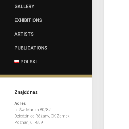
GALLERY
EXHIBITIONS
ARTISTS
PUBLICATIONS
POLSKI
Znajdź nas
Adres
ul. Św. Marcin 80/82,
Dziedziniec Różany, CK Zamek,
Poznań, 61-809