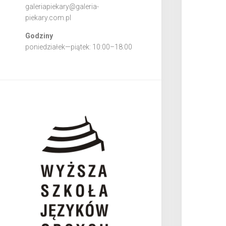
galeriapiekary@galeria-
piekary.com.pl
Godziny
poniedziałek—piątek: 10:00–18:00