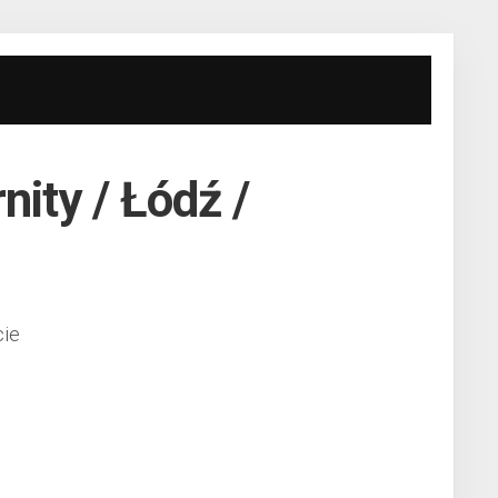
nity / Łódź /
ie